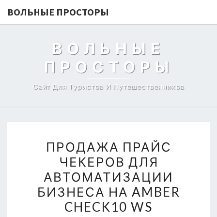
ВОЛЬНЫЕ ПРОСТОРЫ
ВОЛЬНЫЕ
ПРОСТОРЫ
Сайт Для Туристов И Путешественников
ПРОДАЖА
ПРОДАЖА ПРАЙС
ПРАЙС
ЧЕКЕРОВ ДЛЯ
ЧЕКЕРОВ
АВТОМАТИЗАЦИИ
ДЛЯ
АВТОМАТИЗАЦИИ
БИЗНЕСА НА AMBER
БИЗНЕСА
CHECK10 WS
НА