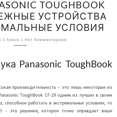
NASONIC TOUGHBOOK
PANASONIC
ДЕЖНЫЕ УСТРОЙСТВА
TOUGHBOOK
CF-
ЕМАЛЬНЫЕ УСЛОВИЯ
29
—
Комментарии
25
Admin
Нет Комментариев
НАДЕЖНЫЕ
УСТРОЙСТВА
ПОД
ка Panasonic ToughBook
ЭКСТРЕМАЛЬНЫЕ
УСЛОВИЯ
сокая производительность – это лишь некоторые из
Panasonic ToughBook CF-29 одним из лучших в своем
о, способное работать в экстремальных условиях, то
9
– это решение, которое точно оправдает ваши