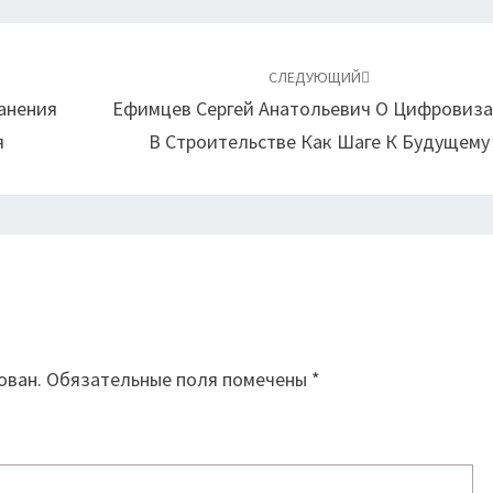
СЛЕДУЮЩИЙ
анения
Ефимцев Сергей Анатольевич О Цифровиз
я
В Строительстве Как Шаге К Будущему
й
ован.
Обязательные поля помечены
*