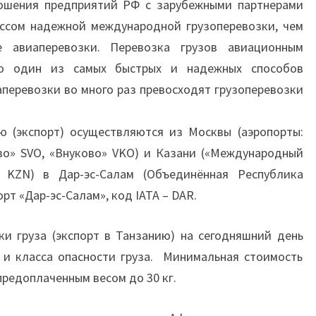
ошения предприятий РФ с зарубежными партнерами
ессом надежной международной грузоперевозки, чем
ые авиаперевозки. Перевозка грузов авиационным
то один из самых быстрых и надежных способов
аперевозки во много раз превосходят грузоперевозки
ю (экспорт) осуществляются из Москвы (аэропорты:
о» SVO, «Внуково» VKO) и Казани («Международный
 KZN) в Дар-эс-Салам (Объединённая Республика
т «Дар-эс-Салам», код IATA – DAR.
ки груза (экспорт в Танзанию) на сегодняшний день
в и класса опасности груза. Минимальная стоимость
предоплаченным весом до 30 кг.