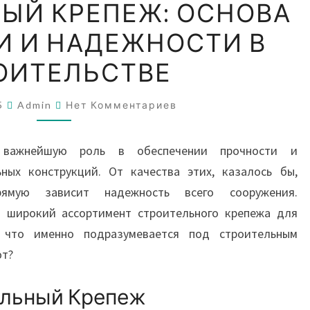
ЫЙ КРЕПЕЖ: ОСНОВА
КРЕПЕЖ:
И И НАДЕЖНОСТИ В
ОСНОВА
ПРОЧНОСТИ
ОИТЕЛЬСТВЕ
И
НАДЕЖНОСТИ
Комментарии
25
Admin
Нет Комментариев
В
СТРОИТЕЛЬСТВЕ
 важнейшую роль в обеспечении прочности и
ных конструкций. От качества этих, казалось бы,
рямую зависит надежность всего сооружения.
 широкий ассортимент строительного крепежа для
 что именно подразумевается под строительным
ют?
ельный Крепеж