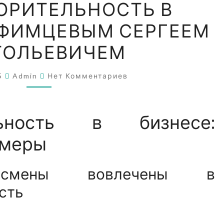
ОРИТЕЛЬНОСТЬ В
В
ЕФИМЦЕВЫМ СЕРГЕЕМ
БИЗНЕСЕ
С
ТОЛЬЕВИЧЕМ
ЕФИМЦЕВЫМ
СЕРГЕЕМ
Комментарии
25
Admin
Нет Комментариев
АНАТОЛЬЕВИЧЕМ
ельность в бизнесе:
имеры
есмены вовлечены в
сть