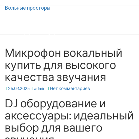
Вольные просторы
Вольные просторы
Сайт для туристов и
путешественников
Микрофон вокальный
Микрофон
вокальный
купить для высокого
купить
для
качества звучания
высокого
качества
звучания
Комментарии
26.03.2025
admin
Нет комментариев
DJ оборудование и
аксессуары: идеальный
выбор для вашего