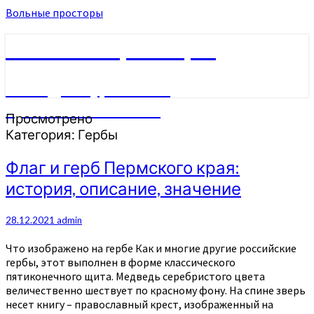
Вольные просторы
Вольные просторы
Сайт для туристов и
путешественников
Просмотрено
Категория:
Гербы
Флаг
Флаг и герб Пермского края:
и
история, описание, значение
герб
Пермского
края:
28.12.2021
admin
история,
описание,
Что изображено на гербе Как и многие другие российские
значение
гербы, этот выполнен в форме классического
пятиконечного щита. Медведь серебристого цвета
величественно шествует по красному фону. На спине зверь
несет книгу – православный крест, изображенный на