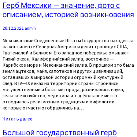
Герб
Герб Мексики — значение, фото с
Мексики
описанием, историей возникновения
—
значение,
фото
28.12.2021
admin
с
описанием,
Мексиканские Соединённые Штаты Государство находится
историей
на континенте Северная Америка и делит границу с США,
возникновения
Гватемалой и Белизом. Его западное побережье омывают
Тихий океан, Калифорнийский залив, восточное —
Карибское море и Мексиканский залив. В прошлом это была
земля ацтеков, майя, сапотеков и других цивилизаций,
оставивших в мировой истории огромный культурный
след. В IV—IX веках на территории страны строились
могущественные и богатые города, развивались наука,
сельское хозяйство, медицина и т. д. Большое место
отводилось религиозным традициям и мифологии,
которые отчасти отобразились на…
Читать
Читать далее
далее
Большой
Большой государственный герб
государственный