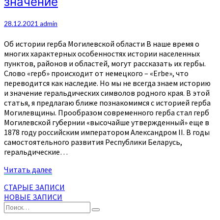
значение
история
появления
и
28.12.2021
admin
значение
Об истории герба Могилевской области В наше время о
многих характерных особенностях истории населенных
пунктов, районов и областей, могут рассказать их гербы.
Слово «герб» происходит от немецкого – «Erbe», что
переводится как наследие. Но мы не всегда знаем историю
и значение геральдических символов родного края. В этой
статья, я предлагаю ближе познакомимся с историей герба
Могилевщины. Прообразом современного герба стал герб
Могилевской губернии «высочайше утвержденный» еще в
1878 году российским императором Александром II. В годы
самостоятельного развития Республики Беларусь,
геральдические…
Читать
Читать далее
далее
Навигация
СТАРЫЕ ЗАПИСИ
НОВЫЕ ЗАПИСИ
по
Найти:
Поиск
записям