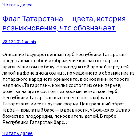
Читать
Читать далее
далее
Флаг
Флаг Татарстана — цвета, история
Татарстана
возникновения, что обозначает
—
цвета,
история
28.12.2021
admin
возникновения,
что
Описание Государственный герб Республики Татарстан
обозначает
представляет собой изображение крылатого барса с
круглым щитом на боку, с приподнятой правой передней
лапой на фоне диска солнца, помещённого в обрамление из
татарского народного орнамента, в основании которого
надпись «Татарстан», крылья состоят из семи перьев,
розетка на щите состоит из восьми лепестков. Герб
Республики Татарстан выполнен в цветах флага
Татарстана; имеет круглую форму. Центральный образ
герба — крылатый барс — в древности, у Волжских Булгар
божество плодородия, покровитель детей. В гербе
Республики Татарстан барс…
Читать
Читать далее