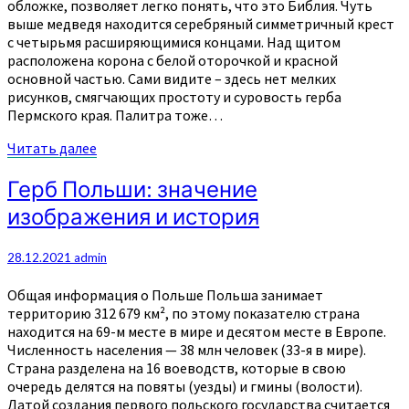
обложке, позволяет легко понять, что это Библия. Чуть
выше медведя находится серебряный симметричный крест
с четырьмя расширяющимися концами. Над щитом
расположена корона с белой оторочкой и красной
основной частью. Сами видите – здесь нет мелких
рисунков, смягчающих простоту и суровость герба
Пермского края. Палитра тоже…
Читать
Читать далее
далее
Герб
Герб Польши: значение
Польши:
изображения и история
значение
изображения
и
28.12.2021
admin
история
Общая информация о Польше Польша занимает
территорию 312 679 км², по этому показателю страна
находится на 69-м месте в мире и десятом месте в Европе.
Численность населения — 38 млн человек (33-я в мире).
Страна разделена на 16 воеводств, которые в свою
очередь делятся на повяты (уезды) и гмины (волости).
Датой создания первого польского государства считается