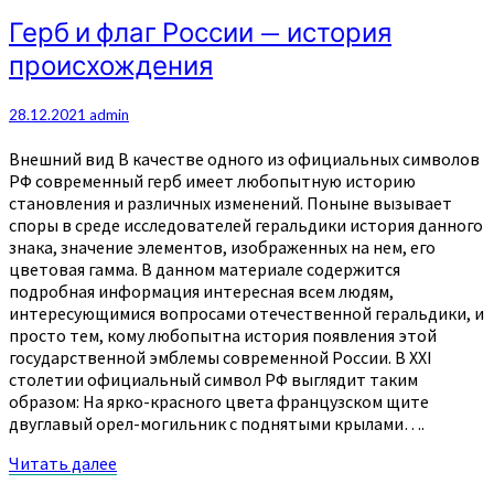
далее
Герб
Герб и флаг России — история
и
происхождения
флаг
России
—
28.12.2021
admin
история
происхождения
Внешний вид В качестве одного из официальных символов
РФ современный герб имеет любопытную историю
становления и различных изменений. Поныне вызывает
споры в среде исследователей геральдики история данного
знака, значение элементов, изображенных на нем, его
цветовая гамма. В данном материале содержится
подробная информация интересная всем людям,
интересующимися вопросами отечественной геральдики, и
просто тем, кому любопытна история появления этой
государственной эмблемы современной России. В XXI
столетии официальный символ РФ выглядит таким
образом: На ярко-красного цвета французском щите
двуглавый орел-могильник с поднятыми крылами….
Читать
Читать далее
далее