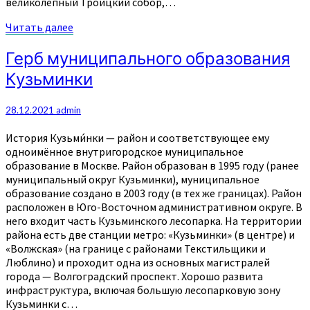
великолепный Троицкий собор,…
Читать
Читать далее
далее
Герб
Герб муниципального образования
муниципального
Кузьминки
образования
Кузьминки
28.12.2021
admin
История Кузьми́нки — район и соответствующее ему
одноимённое внутригородское муниципальное
образование в Москве. Район образован в 1995 году (ранее
муниципальный округ Кузьминки), муниципальное
образование создано в 2003 году (в тех же границах). Район
расположен в Юго-Восточном административном округе. В
него входит часть Кузьминского лесопарка. На территории
района есть две станции метро: «Кузьминки» (в центре) и
«Волжская» (на границе с районами Текстильщики и
Люблино) и проходит одна из основных магистралей
города — Волгоградский проспект. Хорошо развита
инфраструктура, включая большую лесопарковую зону
Кузьминки с…