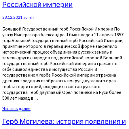
Российской империи
герб
Российской
империи
28.12.2021
admin
Большой Государственный герб Российской Империи По
указу Императора Александра II был введен 11 апреля 1857
годаБольшой Государственный герб Российской Империи,
принятие которого в геральдической форме закрепило
исторический процесс объединения русских земель и
земель других народов под российской короной.Большой
государственный герб Российской империи отражает в
себе символ единства и могущества России. В
государственном гербе Российской империи отражена
древняя традиция изображать вокруг двуглавого орла
гербы территорий, входящих в состав русского
государства. Герб двуглавый Орёл появился на Руси более
500 лет назад в…
Читать
Читать далее
далее
Герб
Герб Могилева: история появления и
Могилева: