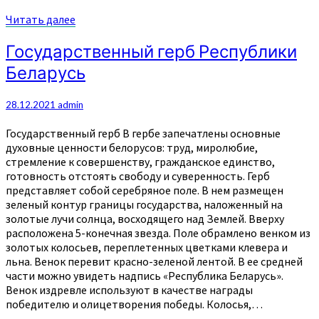
Читать
Читать далее
далее
Государственный
Государственный герб Республики
герб
Беларусь
Республики
Беларусь
28.12.2021
admin
Государственный герб В гербе запечатлены основные
духовные ценности белорусов: труд, миролюбие,
стремление к совершенству, гражданское единство,
готовность отстоять свободу и суверенность. Герб
представляет собой серебряное поле. В нем размещен
зеленый контур границы государства, наложенный на
золотые лучи солнца, восходящего над Землей. Вверху
расположена 5-конечная звезда. Поле обрамлено венком из
золотых колосьев, переплетенных цветками клевера и
льна. Венок перевит красно-зеленой лентой. В ее средней
части можно увидеть надпись «Республика Беларусь».
Венок издревле используют в качестве награды
победителю и олицетворения победы. Колосья,…