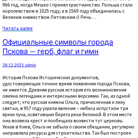
966 год, когда Мешко I принял христианство. Польша стала
королевством в 1025 году, а в 1569 году объединилась с
Великим княжеством Литовским (I Речь…
Читать
Читать далее
далее
Официальные
Официальные символы города
символы
Пскова — герб, флаг и гимн
города
Пскова
—
28.12.2021
admin
герб,
флаг
История Пскова Исторических документов,
и
удостоверяющих точное время появления города Пскова,
гимн
не имеется. Древняя русская история его возникновения
овеяна легендами и интересными версиями. Так, из одной
следует, что русская княжна Ольга, причисленная к лику
святых, в 957 году узрела явление – небеса испустили три
ярких луча, освятивших берега реки Великой. В этом месте
она возвела крест и пообещала возвести тут церковь.
Уехав в Киев, Ольга не забыла о своем обещании, регулярно
направляла ресурсы для строительства. Так был построен