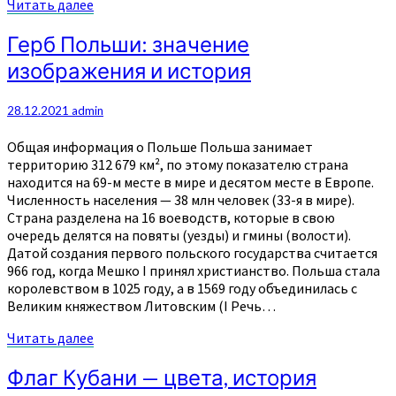
Читать
Читать далее
далее
Герб
Герб Польши: значение
Польши:
изображения и история
значение
изображения
и
28.12.2021
admin
история
Общая информация о Польше Польша занимает
территорию 312 679 км², по этому показателю страна
находится на 69-м месте в мире и десятом месте в Европе.
Численность населения — 38 млн человек (33-я в мире).
Страна разделена на 16 воеводств, которые в свою
очередь делятся на повяты (уезды) и гмины (волости).
Датой создания первого польского государства считается
966 год, когда Мешко I принял христианство. Польша стала
королевством в 1025 году, а в 1569 году объединилась с
Великим княжеством Литовским (I Речь…
Читать
Читать далее
далее
Флаг
Флаг Кубани — цвета, история
Кубани