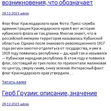
возникновения, что обозначает
—
цвета,
история
28.12.2021
admin
возникновения,
что
Флаг Флаг Краснодарского края. Фото: Пресс-служба
обозначает
администрации Краснодарского края А вот история
кубанского флага не так длинна. Многие знают, что в
российской империи территория называлась Кубанской
областью. Однако после знакового революционного 1917
года регион захотел отделиться от государства, и уже в
1919 году появилась республика — да, край так и назывался
— Кубанская народная республика. В этом году и появился
флаг, состоящий из трех полос по горизонтали: малиновая
по центру, сверху синяя, снизу зеленая. Интересный факт:
флаг Краснодарского края утвердили…
Читать
Читать далее
далее
Герб
Герб Грузии: описание, значение
Грузии:
описание,
28.12.2021
admin
значение