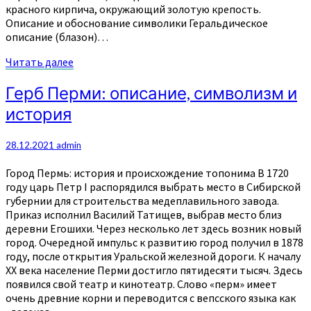
красного кирпича, окружающий золотую крепость.
Описание и обоснование символики Геральдическое
описание (блазон)…
Читать
Читать далее
далее
Герб
Герб Перми: описание, символизм и
Перми:
история
описание,
символизм
и
28.12.2021
admin
история
Город Пермь: история и происхождение топонима В 1720
году царь Петр I распорядился выбрать место в Сибирской
губернии для строительства медеплавильного завода.
Приказ исполнил Василий Татищев, выбрав место близ
деревни Егошихи. Через несколько лет здесь возник новый
город. Очередной импульс к развитию город получил в 1878
году, после открытия Уральской железной дороги. К началу
ХХ века население Перми достигло пятидесяти тысяч. Здесь
появился свой театр и кинотеатр. Слово «перм» имеет
очень древние корни и переводится с вепсского языка как