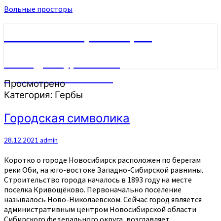
Вольные просторы
Вольные просторы
Сайт для туристов и
путешественников
Просмотрено
Категория:
Гербы
Городская
Городская символика
символика
28.12.2021
admin
Коротко о городе Новосибирск расположен по берегам
реки Оби, на юго-востоке Западно-Сибирской равнины.
Строительство города началось в 1893 году на месте
поселка Кривощёково. Первоначально поселение
называлось Ново-Николаевском. Сейчас город является
административным центром Новосибирской области
Сибирского федерального округа, возглавляет