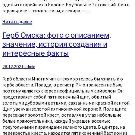
один из старейших в Европе. Ему больше 7 столетий. Лев в
геральдике — символ силы, а секира —…
Читать
Читать далее
далее
Герб
Герб Омска: фото с описанием,
Омска:
значение, история создания и
фото
с
интересные факты
описанием,
значение,
28.12.2021
admin
история
создания
Герб области Многим читателям хотелось бы узнать и о
и
гербе области. Правда, в регистр РФ он занесен не был,
интересные
поэтому является скорее неофициальным символом. Он
факты
представляет собой пятиконечный щит, обвитый
золотыми дубовыми ветвями, связанными красной лентой.
Щит увенчан золотой пятиконечной короной. Поле щита
пересекает золотой крест, оставляя в углах небольшие
белые прямоугольники, каждый украшен восемью
треугольными пирамидами зеленого цвета. В центре, на
перекрестье креста, находится пятиконечный бастион из