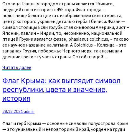
Столица Главным городом страны является Тбилиси,
ведущий свою историю с 455 года. Флаг города —
полотнище белого цвета с изображением синего креста,
центр которого украшен деталью герба Тбилиси. Фазан —
символ столицы Если голубь стал символом Америки, аист –
Японии, павлин – Индии, то, несомненно, национальной
птицей Грузии является фазан, phasianus colchicus, – таково
ее научное название на латыни. А Colchicus – Колхида – это
западная Грузия, побережье Черного моря, так называли
древние греки эту часть страны. С этой птицей…
Читать
Читать далее
далее
Флаг
Флаг Крыма: как выглядит символ
Крыма:
республики, цвета и значение,
как
выглядит
история
символ
республики,
28.12.2021
admin
цвета
и
Флаг и герб Крыма — основные символы полуострова Крым
значение,
— это уникальный и неповторимый край, «орден на груди
история