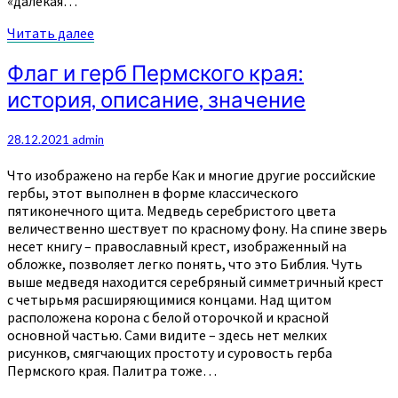
«далекая…
Читать
Читать далее
далее
Флаг
Флаг и герб Пермского края:
и
история, описание, значение
герб
Пермского
края:
28.12.2021
admin
история,
описание,
Что изображено на гербе Как и многие другие российские
значение
гербы, этот выполнен в форме классического
пятиконечного щита. Медведь серебристого цвета
величественно шествует по красному фону. На спине зверь
несет книгу – православный крест, изображенный на
обложке, позволяет легко понять, что это Библия. Чуть
выше медведя находится серебряный симметричный крест
с четырьмя расширяющимися концами. Над щитом
расположена корона с белой оторочкой и красной
основной частью. Сами видите – здесь нет мелких
рисунков, смягчающих простоту и суровость герба
Пермского края. Палитра тоже…