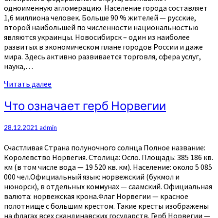
одноименную агломерацию. Население города составляет
1,6 миллиона человек. Больше 90 % жителей — русские,
второй наибольшей по численности национальностью
являются украинцы. Новосибирск – один из наиболее
развитых в экономическом плане городов России и даже
мира. Здесь активно развивается торговля, сфера услуг,
наука,…
Читать
Читать далее
далее
Что
Что означает герб Норвегии
означает
герб
28.12.2021
admin
Норвегии
Счастливая Страна полуночного солнца Полное название:
Королевство Норвегия. Столица: Осло. Площадь: 385 186 кв.
км (в том числе вода — 19 520 кв. км). Население: около 5 085
000 чел.Официальный язык: норвежский (букмол и
нюнорск), в отдельных коммунах — саамский. Официальная
валюта: норвежская крона.Флаг Норвегии — красное
полотнище с большим крестом. Такие кресты изображены
на флагах всех скандинавских государств. Герб Норвегии —