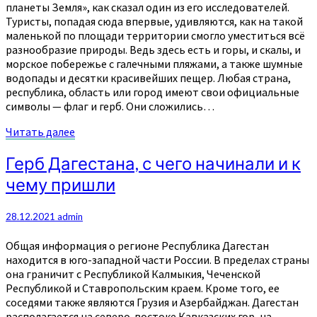
планеты Земля», как сказал один из его исследователей.
Туристы, попадая сюда впервые, удивляются, как на такой
маленькой по площади территории смогло уместиться всё
разнообразие природы. Ведь здесь есть и горы, и скалы, и
морское побережье с галечными пляжами, а также шумные
водопады и десятки красивейших пещер. Любая страна,
республика, область или город имеют свои официальные
символы — флаг и герб. Они сложились…
Читать
Читать далее
далее
Герб
Герб Дагестана, с чего начинали и к
Дагестана,
чему пришли
с
чего
начинали
28.12.2021
admin
и
к
Общая информация о регионе Республика Дагестан
чему
находится в юго-западной части России. В пределах страны
пришли
она граничит с Республикой Калмыкия, Чеченской
Республикой и Ставропольским краем. Кроме того, ее
соседями также являются Грузия и Азербайджан. Дагестан
располагается на северо-востоке Кавказских гор, на