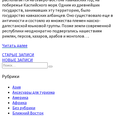
побережье Каспийского моря. Одним из древнейших
государств, занимавших эту территорию, было
государство кавказских албанцев. Оно существовало еще в
античности и состояло из множества племен нахско-
дагестанской языковой группы. Позже земли современной
республики неоднократно подвергались нашествиям
римлян, персов, хазаров, арабов и монголов….
Читать
Читать далее
далее
Навигация
СТАРЫЕ ЗАПИСИ
НОВЫЕ ЗАПИСИ
по
Найти:
Поиск
записям
Рубрики
Азия
Аксесуары для туризма
Америка
Африка
Без рубрики
Ближний Восток